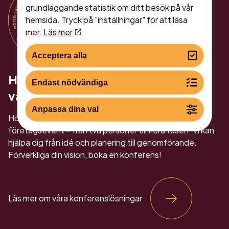
grundläggande statistik om ditt besök på vår
hemsida. Tryck på "inställningar" för att läsa
mer.
Läs mer
Acceptera alla
Håll din konferens i Norrköpings
Endast nödvändiga
vackra industrilandskap!
Anpassa dina val
Hos oss finns alla möjligheter för konferens och
företagsevent – från två personer till flera tusen. Vi kan
hjälpa dig från idé och planering till genomförande.
Förverkliga din vision, boka en konferens!
Läs mer om våra konferenslösningar