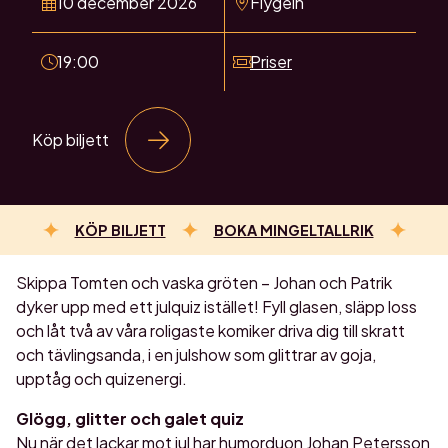
10 december 2026
Flygeln
19:00
Priser
Köp biljett
KÖP BILJETT
BOKA MINGELTALLRIK
Skippa Tomten och vaska gröten – Johan och Patrik
dyker upp med ett julquiz istället! Fyll glasen, släpp loss
och låt två av våra roligaste komiker driva dig till skratt
och tävlingsanda, i en julshow som glittrar av goja,
upptåg och quizenergi.
Glögg, glitter och galet quiz
Nu när det lackar mot jul har humorduon Johan Petersson