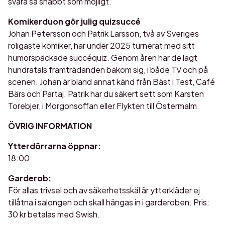
svara så snabbt som möjligt.
Komikerduon gör julig quizsuccé
Johan Petersson och Patrik Larsson, två av Sveriges
roligaste komiker, har under 2025 turnerat med sitt
humorspäckade succéquiz. Genom åren har de lagt
hundratals framträdanden bakom sig, i både TV och på
scenen. Johan är bland annat känd från Bäst i Test, Café
Bärs och Partaj. Patrik har du säkert sett som Karsten
Torebjer, i Morgonsoffan eller Flykten till Östermalm.
ÖVRIG INFORMATION
Ytterdörrarna öppnar:
18:00
Garderob:
För allas trivsel och av säkerhetsskäl är ytterkläder ej
tillåtna i salongen och skall hängas in i garderoben. Pris:
30 kr betalas med Swish.