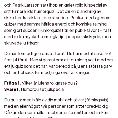
och Patrik Larsson satt ihop en galet rolig julspecial av
sitt turnerande humorquiz. Det blir en blandning av
sketcher, karaktärer och standup. Publiken leds genom
quizet med samma härliga energi och komiska tajming
som gjort succén Humorquizet till en publikfavorit – fast
med extra mycket tomteglädje, pepparkakskrydda och
skruvade julfrågor.
Du har förmodligen quizat förut. Du har med all säkerhet
firat jul förut. Men vi garanterar att du aldrig varit med om
ett julquiz som det här. Var beredd på julens största garv
och en hel säck full med juliga överraskningar!
Fråga 1.
Vilket är julens roligaste quiz?
Svaret.
Humorquizet julspecial!
Du quizar med hjälp av din mobil och tävlar (förslagsvis)
med en eller högst två personer som sitter bredvid dig.
Då kan den som håller i mobilen sitta i mitten och ni kan