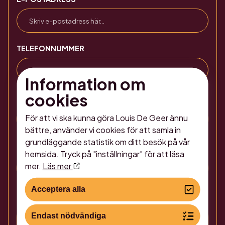
TELEFONNUMMER
Information om
cookies
ÖNSKAT ANTAL PERSONER
För att vi ska kunna göra Louis De Geer ännu
bättre, använder vi cookies för att samla in
grundläggande statistik om ditt besök på vår
ÖNSKAT DATUM FÖR KONFERENSEN
hemsida. Tryck på "inställningar" för att läsa
mer.
Läs mer
Acceptera alla
MEDDELANDE
Endast nödvändiga