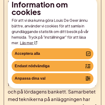
personalen på konferensanläggningen
Information om
h
t
har stor del i hur konferensen upplevs av
cookies
d
deltagarna. Vi är mycket nöjda med hur
För att vi ska kunna göra Louis De Geer ännu
l
ni bemötte och stöttade oss som
bättre, använder vi cookies för att samla in
arrangerade konferensen, deltagarna
grundläggande statistik om ditt besök på vår
f
hemsida. Tryck på "inställningar" för att läsa
har överöst oss och således även er med
s
mer.
Läs mer
positiva omdömen.
o
Vår upplevelse som arrangörer är att allt
Acceptera alla
fungerade bra, anläggningen är
Endast nödvändiga
fantastisk och personalen professionell
J
och hjälpsam. Deltagarna berömmer er
Anpassa dina val
V
för maten både på minglet på fredagen
och på lördagens bankett. Samarbetet
med teknikerna på anläggningen har