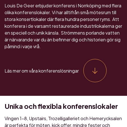
Louis De Geer erbjuder konferens i Norrköping med flera
olika konferenslokaler. Vi har alltifrån små mötesrum till
stora konsertlokaler där flera hundra personer ryms. Att
konferera i de varsamt restaurerade industrilokalerna ger
en speciell och unik känsla. Strömmens porlande vatten
är närvarande var du än befinner dig och historien gör sig
påmind i varje vrå.
Läs mer om våra konferenslösningar
Unika och flexibla konferenslokaler
Vingen 1-8, Upstairs, Trozelligalleriet och Hemerycksalen
är perfekta för möten, kick offer, mindre fester och