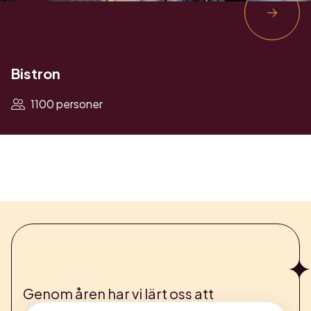
Bistron
1100 personer
Genom åren har vi lärt oss att
”