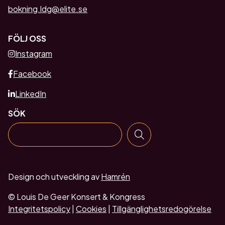
bokning.ldg@elite.se
FÖLJ OSS
Instagram
Facebook
LinkedIn
SÖK
Design och utveckling av
Hamrén
© Louis De Geer Konsert & Kongress
Integritetspolicy
|
Cookies
|
Tillgänglighetsredogörelse