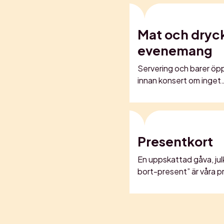
Mat och dryck
evenemang
Servering och barer öp
innan konsert om inget
Presentkort
En uppskattad gåva, julk
bort-present” är våra 