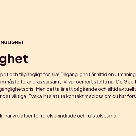
ÄNGLIGHET
ighet
t och tillgängligt för alla! Tillgänglighet är alltid en utmaning
 måste förändras varsamt. Vi var oerhört stolta när De Geerha
änglighetspris. Men detta är ett pågående och alltid aktuellt
det viktiga. Tveka inte att ta kontakt med oss om du har förs
n har vi platser för rörelsehindrade och rullstolsburna.