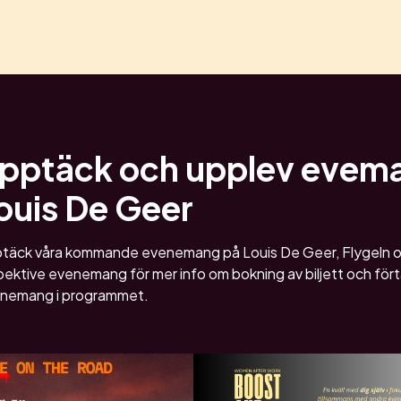
pptäck och upplev evem
ouis De Geer
täck våra kommande evenemang på Louis De Geer, Flygeln oc
ektive evenemang för mer info om bokning av biljett och förtäri
nemang i programmet.