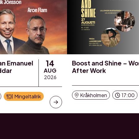
14
Jan Emanuel
Boost and Shine – W
ddar
After Work
AUG
2026
Kråkholmen
17:00
Mingeltallrik