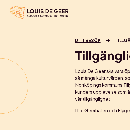
DITT BESÖK
TILLG
Tillgängl
Louis De Geer ska vara öppe
så många kulturvärden, som
Norrköpings kommuns Tillg
kunders upplevelse som är 
vår tillgänglighet.
I De Geerhallen och Flygel