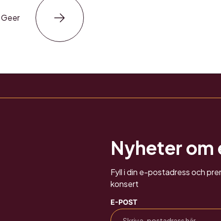
 Geer
Nyheter om
Fyll i din e-postadress och p
konsert
E-POST