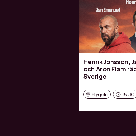
Henrik Jönsson, 
och Aron Flam rä
Sverige
Flygeln
18:30