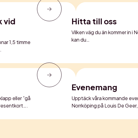
 vid
Hitta till oss
Vilken väg du än kommer in i 
kan du…
pnar 1,5 timme
…
Evenemang
lapp eller ”gå
Upptäck våra kommande eve
presentkort….
Norrköping på Louis De Geer