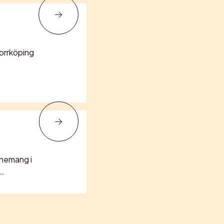
Norrköping
nemang i
,…