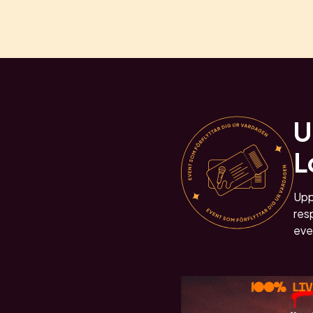
U
L
Upp
resp
eve