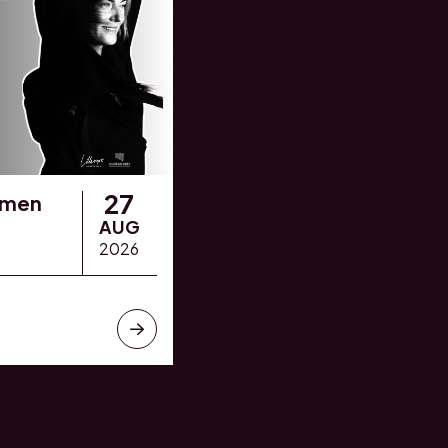
27
omen
AUG
2026