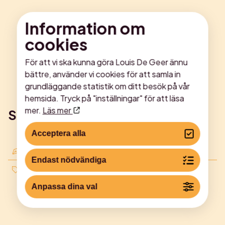
Information om
cookies
För att vi ska kunna göra Louis De Geer ännu
bättre, använder vi cookies för att samla in
grundläggande statistik om ditt besök på vår
hemsida. Tryck på "inställningar" för att läsa
mer.
Läs mer
Se upp för falska biljettaktörer!
Acceptera alla
19 oktober 2022
Endast nödvändiga
Nyheter
Anpassa dina val