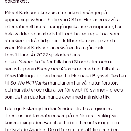
bakom oss.
Mikael Karlsson skrev sina tre orkestersånger på
uppmaning av Anne Sofie von Otter. Hon är en av våra
internationellt mest framgångsrika mezzosopraner, har
hela världen som arbetsfält, och har en repertoar som
sträcker sig från tidig barock till modernism, jazz och
visor. Mikael Karlsson är också en framgångsrik
tonsättare. År 2022 spelades hans
opera
Melancholia
för fulla hus i Stockholm, och nu
senast operan
Fanny och Alexander
med nio fullsatta
föreställningar i operahuset La Monnaie i Bryssel. Texten
till
So We Will Vanish
handlar om hur vår natur förstörs
och hur växter och djurarter för evigt försvinner – precis
som det en dag kan hända även med mänskligt liv.
I den grekiska myten har Ariadne blivit övergiven av
Theseus och lämnats ensam på ön Naxos. Lyckligtvis
kommer vinguden Bacchus förbi och muntrar upp den
förtvivlade Ariadne. De gifter sig, och allt firas med en