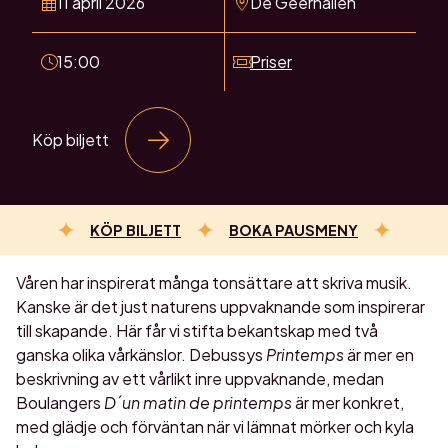
11 april 2026
De Geerhallen
15:00
Priser
Köp biljett
KÖP BILJETT
BOKA PAUSMENY
Våren har inspirerat många tonsättare att skriva musik.
Kanske är det just naturens uppvaknande som inspirerar
till skapande. Här får vi stifta bekantskap med två
ganska olika vårkänslor. Debussys
Printemps
är mer en
beskrivning av ett vårlikt inre uppvaknande, medan
Boulangers
D´un matin de printemps
är mer konkret,
med glädje och förväntan när vi lämnat mörker och kyla