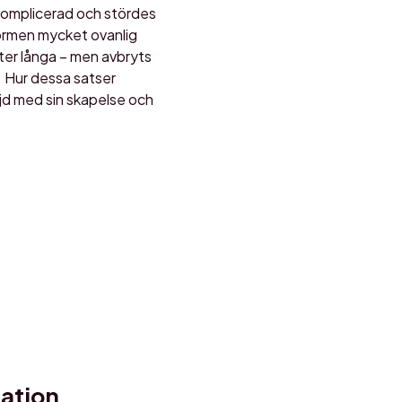
komplicerad och stördes
formen mycket ovanlig
uter långa – men avbryts
. Hur dessa satser
öjd med sin skapelse och
mation