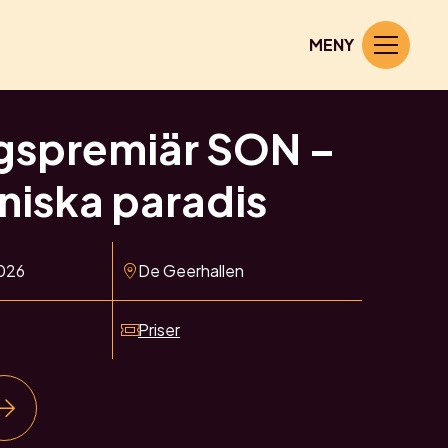
MENY
gspremiär SON –
iska paradis
026
De Geerhallen
Priser