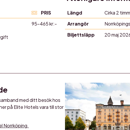
PRIS
Längd
Cirka 2 timm
95–465 kr:-
Arrangör
Norrköping
Biljettsläpp
20 maj 202
vgift
de
 i samband med ditt besök hos
er på Elite Hotels vara till stor
tel Norrköping.