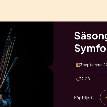
Säson
Symfon
3 september 2
19:00
Köp biljett