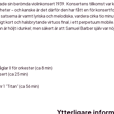
e sin berömda violinkonsert 1939. Konsertens tillkomst var 
heter – och kanske är det därför den har fått en för konsert
 satserna är varmt lyriska och melodiska, vardera cirka tio min
igt kort och halsbrytande virtuos final, i ett perpetuum mobile
r höljt i dunkel; men säkert är att Samuel Barber själv var n
glar II för orkester (ca 8 min)
sert (ca 25 min)
r 1 ”Titan” (ca 56 min)
Ytterligare infor