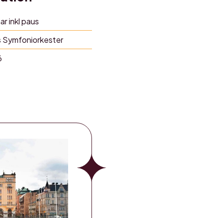
ar inkl paus
s Symfoniorkester
6