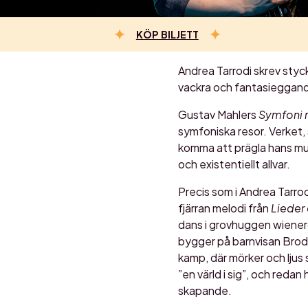
KÖP BILJETT
Andrea Tarrodi skrev sty
vackra och fantasieggande 
Gustav Mahlers
Symfoni n
symfoniska resor. Verket, 
komma att prägla hans musi
och existentiellt allvar.
Precis som i Andrea Tarro
fjärran melodi från
Lieder
dans i grovhuggen wiener
bygger på barnvisan Broder
kamp, där mörker och ljus s
”en värld i sig”, och redan
skapande.