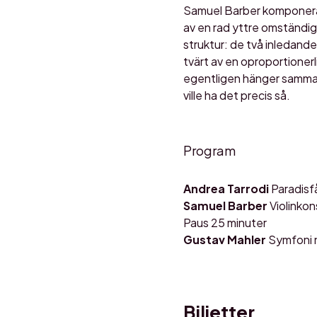
Samuel Barber komponerad
av en rad yttre omständig
struktur: de två inledande
tvärt av en oproportionerl
egentligen hänger samman ä
ville ha det precis så.
Program
Andrea Tarrodi
Paradisfå
Samuel Barber
Violinkon
Paus 25 minuter
Gustav Mahler
Symfoni n
Biljetter