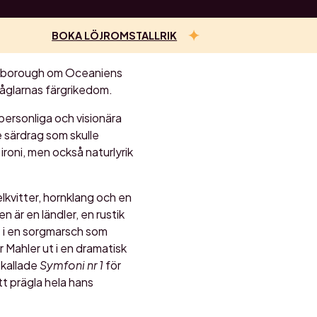
BOKA LÖJROMSTALLRIK
tenborough om Oceaniens
fåglarnas färgrikedom.
personliga och visionära
e särdrag som skulle
roni, men också naturlyrik
lkvitter, hornklang och en
n är en ländler, en rustik
 i en sorgmarsch som
r Mahler ut i en dramatisk
r kallade
Symfoni nr 1
för
tt prägla hela hans