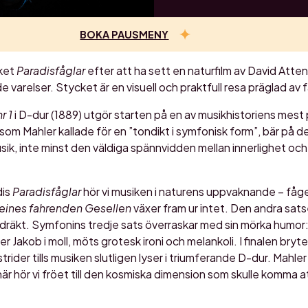
BOKA PAUSMENY
cket
Paradisfåglar
efter att ha sett en naturfilm av David At
varelser. Stycket är en visuell och praktfull resa präglad av 
r 1
i D-dur (1889) utgör starten på en av musikhistoriens mest 
som Mahler kallade för en ”tondikt i symfonisk form”, bär på d
k, inte minst den väldiga spännvidden mellan innerlighet och i
dis
Paradisfåglar
hör vi musiken i naturens uppvaknande – fåge
 eines fahrenden Gesellen
växer fram ur intet. Den andra satse
dräkt. Symfonins tredje sats överraskar med sin mörka humor:
 Jakob i moll, möts grotesk ironi och melankoli. I finalen bryte
trider tills musiken slutligen lyser i triumferande D-dur. Mahle
 här hör vi fröet till den kosmiska dimension som skulle komma a