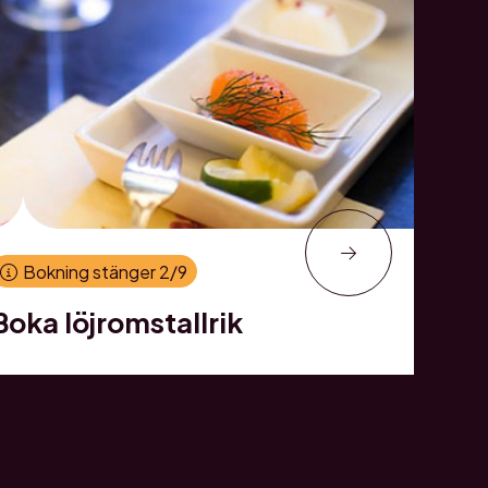
Bokning stänger 2/9
Boka löjromstallrik