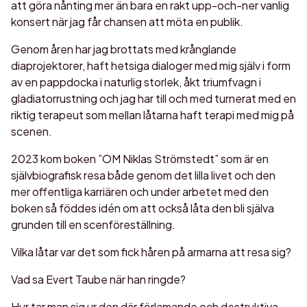
att göra nånting mer än bara en rakt upp-och-ner vanlig
konsert när jag får chansen att möta en publik.
Genom åren har jag brottats med krånglande
diaprojektorer, haft hetsiga dialoger med mig själv i form
av en pappdocka i naturlig storlek, åkt triumfvagn i
gladiatorrustning och jag har till och med turnerat med en
riktig terapeut som mellan låtarna haft terapi med mig på
scenen.
2023 kom boken ”OM Niklas Strömstedt” som är en
självbiografisk resa både genom det lilla livet och den
mer offentliga karriären och under arbetet med den
boken så föddes idén om att också låta den bli själva
grunden till en scenföreställning.
Vilka låtar var det som fick håren på armarna att resa sig?
Vad sa Evert Taube när han ringde?
Hur tar man sig ur den där förlamande och destruktiva