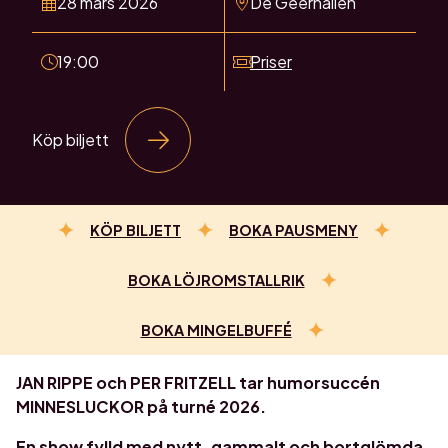
28 mars 2026
De Geerhallen
19:00
Priser
Köp biljett
KÖP BILJETT
BOKA PAUSMENY
BOKA LÖJROMSTALLRIK
BOKA MINGELBUFFÉ
JAN RIPPE och PER FRITZELL tar humorsuccén
MINNESLUCKOR på turné 2026.
En show fylld med nytt, gammalt och bortglömda