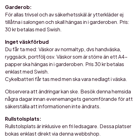
Garderob:
För allas trivsel och av säkerhetsskäl är ytterkläder ej
tillåtna i salongen och skall hängas in i garderoben. Pris:
30 kr betalas med Swish.
Inget väskförbud
Du får ta med: Väskor av normaltyp, dvs handväska,
ryggsäck, portfölj osv. Väskor som är större än ett A4-
papper ska hängas in i garderoben. Pris 30 kr betalas
enklast med Swish.
Cykelbatteri får tas med men ska vara nedlagt i väska.
Observera att ändringar kan ske. Besök denna hemsida
några dagar innan evenemangets genomförande för att
säkerställa att informationen inte ändrats.
Rullstolsplats:
Rullstolsplats är inklusive en fri ledsagare. Dessa platser
bokas enklast direkt via denna webbshop.