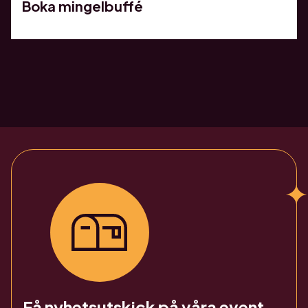
Boka mingelbuffé
Få nyhetsutskick på våra event,