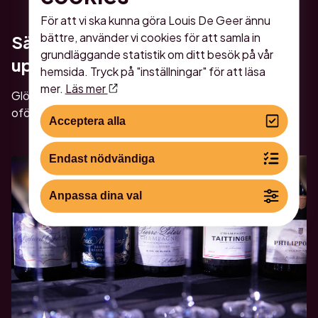
För att vi ska kunna göra Louis De Geer ännu
bättre, använder vi cookies för att samla in
Sätt lite extra guldkant på er
grundläggande statistik om ditt besök på vår
upplevelse
hemsida. Tryck på "inställningar" för att läsa
mer.
Läs mer
Glöm inte att boka ett mat- och dryckespaket för en
oförglömlig upplevelse!
Acceptera alla
Endast nödvändiga
Anpassa dina val