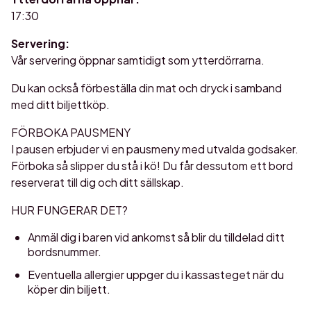
17:30
Servering:
Vår servering öppnar samtidigt som ytterdörrarna.
Du kan också förbeställa din mat och dryck i samband
med ditt biljettköp.
FÖRBOKA PAUSMENY
I pausen erbjuder vi en pausmeny med utvalda godsaker.
Förboka så slipper du stå i kö! Du får dessutom ett bord
reserverat till dig och ditt sällskap.
HUR FUNGERAR DET?
Anmäl dig i baren vid ankomst så blir du tilldelad ditt
bordsnummer.
Eventuella allergier uppger du i kassasteget när du
köper din biljett.