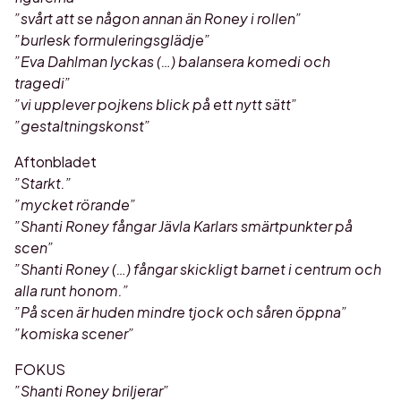
”svårt att se någon annan än Roney i rollen”
”burlesk formuleringsglädje”
”Eva Dahlman lyckas (…) balansera komedi och
tragedi”
”vi upplever pojkens blick på ett nytt sätt”
”gestaltningskonst”
Aftonbladet
”Starkt.”
”mycket rörande”
”Shanti Roney fångar Jävla Karlars smärtpunkter på
scen”
”Shanti Roney (…) fångar skickligt barnet i centrum och
alla runt honom.”
”På scen är huden mindre tjock och såren öppna”
”komiska scener”
FOKUS
”Shanti Roney briljerar”