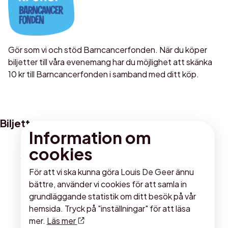
Gör som vi och stöd Barncancerfonden. När du köper
biljetter till våra evenemang har du möjlighet att skänka
10 kr till Barncancerfonden i samband med ditt köp.
Biljetter
Information om
cookies
BILJETTYP
PRIS
Ordinarie
710:-
För att vi ska kunna göra Louis De Geer ännu
bättre, använder vi cookies för att samla in
Delvis skymd sikt
710:-
grundläggande statistik om ditt besök på vår
Rad 1. Delvis skymd sikt pga hög
hemsida. Tryck på "inställningar" för att läsa
scenkant.
mer.
Läs mer