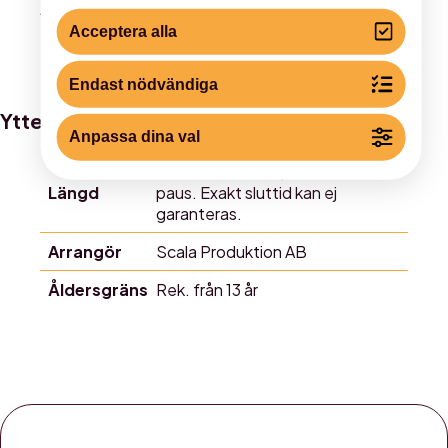
Alla priser är inkl. serviceavgift
Acceptera alla
Endast nödvändiga
Ytterligare information
Anpassa dina val
Ca 2 h och 15 min, inkl. ca 20 min
Längd
paus. Exakt sluttid kan ej
garanteras.
Arrangör
Scala Produktion AB
Åldersgräns
Rek. från 13 år