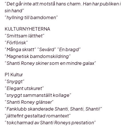
”Det går inte att motstå hans charm. Han har publiken i
sin hand”
”hyllning till barndomen”
KULTURNYHETERNA
”Smittsam lätthet”
”Förförisk”
”Många skratt” ”Sevärd” ”En bragd”
”Magnetisk barndomskildring”
”Shanti Roney skiner som en mindre galax”
P1 Kultur
”Snyggt”
”Elegant utskuret”
”snyggt sammanställt kollage”
”Shanti Roney glänser”
”Fanklubb skanderade Shanti, Shanti, Shanti!”
”jättefint gestaltad romantext”
”tokcharmad av Shanti Roneys prestation”