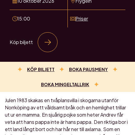
10 oktober 2026
Flygeln
15:00
Priser
Köp biljett
KÖP BILJETT
BOKA PAUSMENY
BOKA MINGELTALLRIK
Julen 1983 skakas en tvåplansvilla i skogarna utanför
Norrköping av ett våldsamt bråk och en hemlighet trillar
ut ur en mamma. En sjuårig pojke som heter Andrev får
veta att hans pappa inte är hans pappa. Den riktiga bor i
ett land långt bort och har hår ner till axlarna. Som en