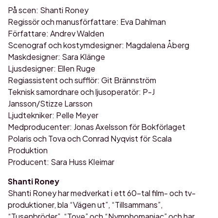
På scen: Shanti Roney
Regissör och manusförfattare: Eva Dahlman
Författare: Andrev Walden
Scenograf och kostymdesigner: Magdalena Åberg
Maskdesigner: Sara Klänge
Ljusdesigner: Ellen Ruge
Regiassistent och sufflör: Git Brännström
Teknisk samordnare och ljusoperatör: P-J
Jansson/Stizze Larsson
Ljudtekniker: Pelle Meyer
Medproducenter: Jonas Axelsson för Bokförlaget
Polaris och Tova och Conrad Nyqvist för Scala
Produktion
Producent: Sara Huss Kleimar
Shanti Roney
Shanti Roney har medverkat i ett 60-tal film- och tv-
produktioner, bla “Vägen ut”, “Tillsammans”,
“Tusenbröder”, “Tove” och “Nymphomaniac” och har