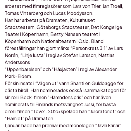
arbetat med filmregissörer som Lars von Trier, Jan Troell,
Tomas Vinterberg och Lucas Moodysson.
Han har arbetat på Dramaten, Kulturhuset
Stadsteatern, Göteborgs Stadsteater, Det Kongelige
Teater i Köpenhamn, Betty Nansen teatret i
Köpenhamn och Nationalteatern i Oslo. Bland
föreställningar han gjort märks “Personkrets 3:1” av Lars
Norén, “Linje lusta” i regi av Stefan Larsson, Mattias
Anderssons
“Uppenbarelsen” och “Häxjakten” i regi av Alexander
Mørk-Eidem.
För sin insats i “Vägen ut” vann Shanti en Guldbagge för
bästa biroll. Han nominerades också i samma kategori för
sin roll i Beck-filmen ”Hämndens pris” och har även
nominerats till Finlands motsvarighet Jussi, för bästa
biroll i filmen “Tove”. 2025 spelade han “Juloratoriet” och
“Hamlet” på Dramaten.
I januari hade han premiär med monologen “Jävla karlar”