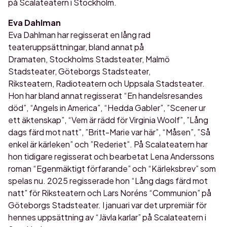
på Scalateatern i Stockholm.
Eva Dahlman
Eva Dahlman har regisserat en lång rad
teateruppsättningar, bland annat på
Dramaten, Stockholms Stadsteater, Malmö
Stadsteater, Göteborgs Stadsteater,
Riksteatern, Radioteatern och Uppsala Stadsteater.
Hon har bland annat regisserat “En handelsresandes
död”, “Angels in America”, “Hedda Gabler”, ”Scener ur
ett äktenskap”, “Vem är rädd för Virginia Woolf”, ”Lång
dags färd mot natt”, ”Britt-Marie var här”, “Måsen”, ”Så
enkel är kärleken” och ”Rederiet”. På Scalateatern har
hon tidigare regisserat och bearbetat Lena Anderssons
roman “Egenmäktigt förfarande” och “Kärleksbrev” som
spelas nu. 2025 regisserade hon “Lång dags färd mot
natt” för Riksteatern och Lars Noréns “Communion” på
Göteborgs Stadsteater. I januari var det urpremiär för
hennes uppsättning av “Jävla karlar” på Scalateatern i