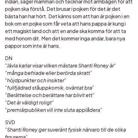
indian, säger mamman och tecknar mot armbågen för att
pojken ska förstå. Det brusar i pojken för det är det
bästa han har hört. Det känns som att han är pojken i en
bok om en pojke som får veta att hans pappa är kung i
ett magiskt land och att en ande ska komma för att ta
med honom dit. Men det kommer inga andar, bara nya
pappor som inte är hans.
DN
”Jävla karlar visar vilken mästare Shanti Roney är”
”många befriade eller berörda skratt”
”höjdpunkter och insikter”
”fullfjädrad ståuppkomik, oväntat bra”
”Berättelse och berättare har blivit ett”
”Det är väldigt roligt”
”premiärpubliken vill inte sluta applådera”
SVD
”Shanti Roney ger suveränt fysisk närvaro till de olika
figurerna”