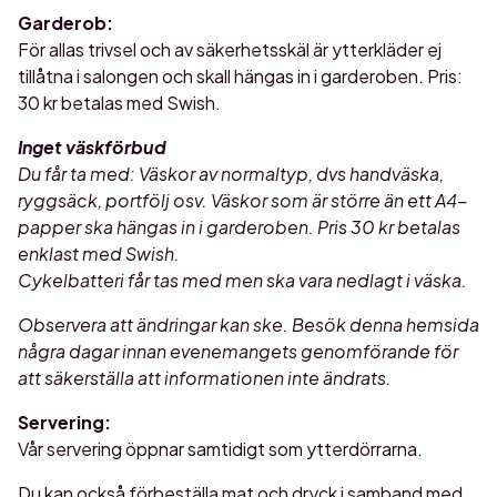
Garderob:
För allas trivsel och av säkerhetsskäl är ytterkläder ej
tillåtna i salongen och skall hängas in i garderoben. Pris:
30 kr betalas med Swish.
Inget väskförbud
Du får ta med: Väskor av normaltyp, dvs handväska,
ryggsäck, portfölj osv. Väskor som är större än ett A4-
papper ska hängas in i garderoben. Pris 30 kr betalas
enklast med Swish.
Cykelbatteri får tas med men ska vara nedlagt i väska.
Observera att ändringar kan ske. Besök denna hemsida
några dagar innan evenemangets genomförande för
att säkerställa att informationen inte ändrats.
Servering:
Vår servering öppnar samtidigt som ytterdörrarna.
Du kan också förbeställa mat och dryck i samband med