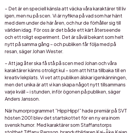
– Det är en speciell känsla att väcka våra karaktärer till liv
igen, men nu på scen. Vi är nyfikna på vad som har hänt
med dem under de här åren, och hur de förhåller sig till
världen idag. För oss är det både ett kärt återseende
och ett roligt experiment. Det är såväl bekant som helt
nytt på samma gång – och publiken får följa med på
resan, säger Johan Wester.
– Att jag åter ska få stå på scen med Johan och våra
karaktärer känns otroligt kul – som att hitta tillbaka till en
kreativ lekplats. Vi vet att publiken älskar igenkänningen,
men det unika är att vi kan skapa något nytt tillsammans
varje kväll – i stunden, inför ögonen på publiken, säger
Anders Jansson.
När humorprogrammet ”HippHipp!” hade premiär på SVT
hösten 2001 blev det startskottet för en ny era inom
svensk humor. Med karaktärer som Staffanstorps
stolthet Tiffany Persson, brandutbildaren Kaj-Åke Kajan