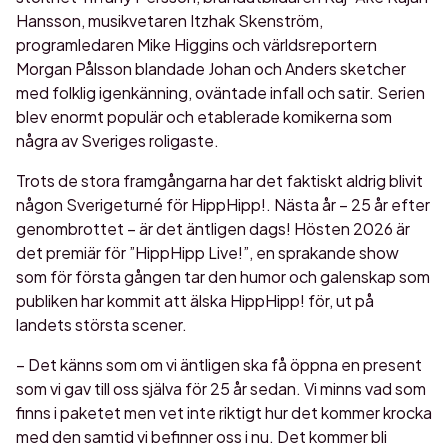
Hansson, musikvetaren Itzhak Skenström,
programledaren Mike Higgins och världsreportern
Morgan Pålsson blandade Johan och Anders sketcher
med folklig igenkänning, oväntade infall och satir. Serien
blev enormt populär och etablerade komikerna som
några av Sveriges roligaste.
Trots de stora framgångarna har det faktiskt aldrig blivit
någon Sverigeturné för HippHipp!. Nästa år – 25 år efter
genombrottet – är det äntligen dags! Hösten 2026 är
det premiär för ”HippHipp Live!”, en sprakande show
som för första gången tar den humor och galenskap som
publiken har kommit att älska HippHipp! för, ut på
landets största scener.
– Det känns som om vi äntligen ska få öppna en present
som vi gav till oss själva för 25 år sedan. Vi minns vad som
finns i paketet men vet inte riktigt hur det kommer krocka
med den samtid vi befinner oss i nu. Det kommer bli