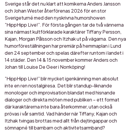
Sverige står det nu klart att komikerna Anders Jansson
och Johan Wester återförenas 2026 för en stor
Sverigeturné med den nyskrivna humorshowen
”HippHipp Live!”. För första gången tar de två vännerna
sina närmast kultförklarade karaktärer Tiffany Persson,
Kajan, Morgan Pålsson och Itzhak ut på vägarna. Den nya
humorföreställningen har premiär på hemmaplan i Lund
den 24 september och spelas därefter runtom i landet i
14 städer. Den 14 & 15 november kommer Anders och
Johan till Louise De Geer i Norrköping!
”HippHipp Live!” blir mycket igenkänning men absolut
inte en ren nostalgiresa. Det blir standup-liknande
monologer och improvisation blandat med hisnande
dialoger och direkta möten med publiken – ett format
där karaktärerna inte bara återkommer, utan också
prövas i vår samtid. Vad händer när Tiffany, Kajan och
Itzhak tvingas brottas med allt från dejtingappar och
sömnapné till barnbarn och aktivitetsarmband?