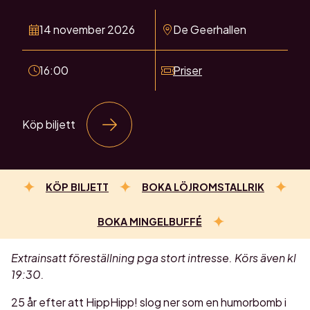
14 november 2026
De Geerhallen
16:00
Priser
Köp biljett
KÖP BILJETT
BOKA LÖJROMSTALLRIK
BOKA MINGELBUFFÉ
Extrainsatt föreställning pga stort intresse. Körs även kl
19:30.
25 år efter att HippHipp! slog ner som en humorbomb i