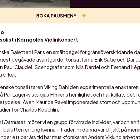
BOKA PAUSMENY
ro
olist i Korngolds Violinkonsert
ska Baletten i Paris en smältdegel för gränsöverskridande d
mest begåvade avantgarde: tonsättarna Erik Satie och Darius
 Paul Claudel. Scenografer som Nils Dardel och Fernand Lége
cirkel.
venske tonsättaren Viking Dahl den experimentella enaktaren
 Pär Lagerkvists pjäs Himlens hemlighet och har kallats det f
etydelse. Även Maurice Ravel imponerades stort och uppmuntr
dier för Charles Koechlin.
 i
Dårhuset
, möter vi en grupp förvirrade individer, var och en
i baletten en ung kvinna – träder in i denna värld i jakt på men
nder ett par års tid har musikforskaren Anders Viklund arbetat