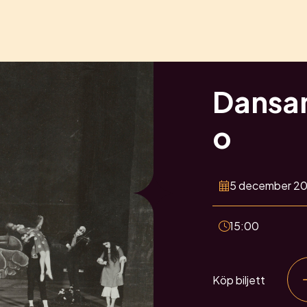
Dansan
o
5 december 2
15:00
Köp biljett