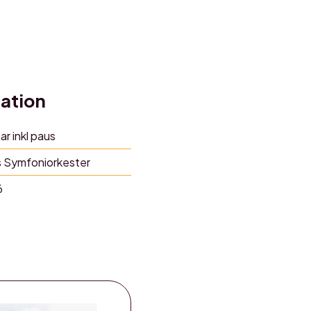
mation
ar inkl paus
s Symfoniorkester
6