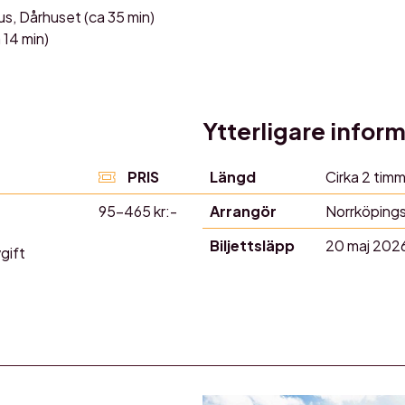
s, Dårhuset (ca 35 min)
 14 min)
Ytterligare infor
PRIS
Längd
Cirka 2 timm
95–465 kr:-
Arrangör
Norrköping
Biljettsläpp
20 maj 202
vgift