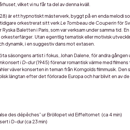
århuset
, vilket vi nu får ta del av denna kväll.
28) är ett hypnotiskt mästerverk, byggt på en enda melodi 
 tidigare orkestrerat sitt verk
Le Tombeau de Couperin
för S
r Ryska Baletten i Paris, som var verksam under samma tid. En
rkesterfärger. Utan egentlig tematisk eller motivisk utveckl
h dynamik, i en suggestiv dans mot extasen.
öta säsongens artist i fokus, Johan Dalene, för andra gången
inkonsert i D-dur
(1945) förenar romantisk värme med filmens ton
ler väver konserten in teman från Korngolds filmmusik. Den str
lisk längtan efter det förlorade Europa och har blivit en av 
alse des dépêches” ur Bröllopet vid Eiffeltornet (ca 4 min)
sert i D-dur (ca 23 min)