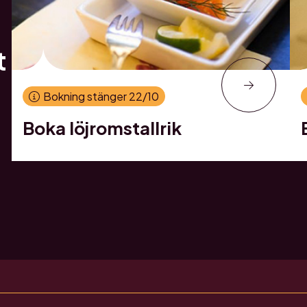
t
Bokning stänger 22/10
Boka löjromstallrik