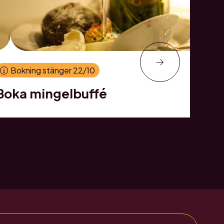
Bokning stänger 22/10
Boka mingelbuffé