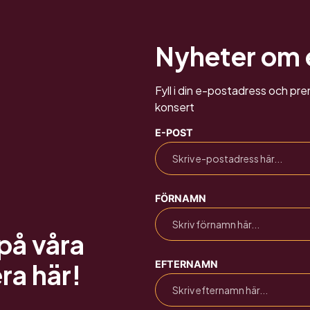
Nyheter om
Fyll i din e-postadress och p
konsert
E-POST
FÖRNAMN
på våra
EFTERNAMN
ra här!