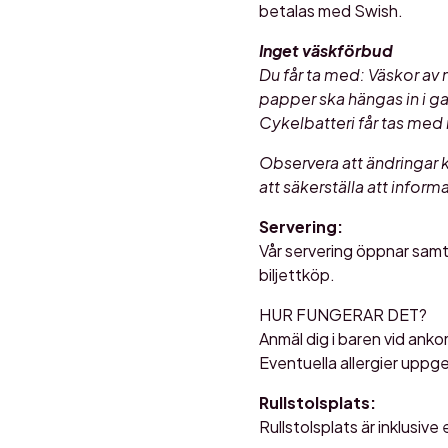
betalas med Swish.
Inget väskförbud
Du får ta med: Väskor av 
papper ska hängas in i g
Cykelbatteri får tas med 
Observera att ändringar
att säkerställa att inform
Servering:
Vår servering öppnar samt
biljettköp.
HUR FUNGERAR DET?
Anmäl dig i baren vid anko
Eventuella allergier uppge
Rullstolsplats:
Rullstolsplats är inklusiv