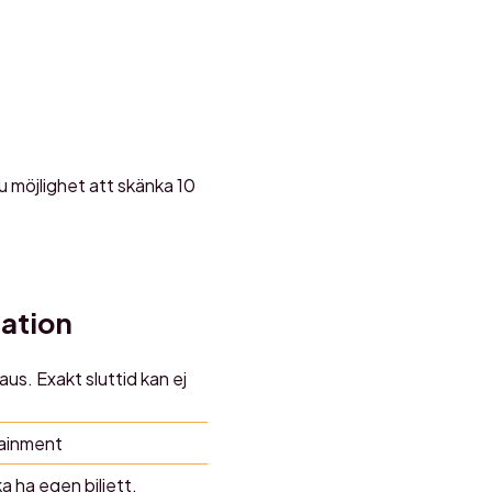
u möjlighet att skänka 10
mation
aus. Exakt sluttid kan ej
tainment
ka ha egen biljett.