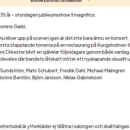
35 år – storslagen jubileumsshow Il magnifico.
asmine Garbi.
u kliver upp på scenen igen är det inte bara ännu en konsert. 
sta stapplande tonerna på en restaurang på Kungsholmen till
 Orkester blivit en självklar följeslagare genom både vardag o
plevelse där bandets låtskatt möter ett nyskapande visuellt 
Sundström, Mats Schubert, Fredrik Dahl, Michael Malmgren
Jonne Bentlöv, Björn Jansson, Niklas Gabrielsson
kerhetsskäl är ytterkläder ej tillåtna i salongen och skall hängas 