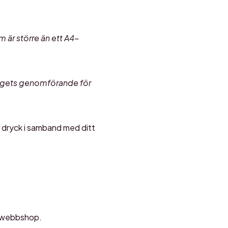
 är större än ett A4-
ngets genomförande för
h dryck i samband med ditt
na webbshop.