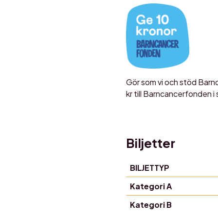
Gör som vi och stöd Barnc
kr till Barncancerfonden 
Biljetter
BILJETTYP
Kategori A
Kategori B