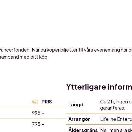
ancerfonden. När du köper biljetter till våra evenemang har d
i samband med ditt köp.
Ytterligare infor
PRIS
Ca 2 h, ingen p
Längd
garanteras.
995:-
Arrangör
Lifeline Enter
795:-
Åldersgräns
Nej, men alla s