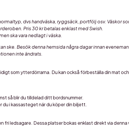
normaltyp, dvs handväska, ryggsäck, portfölj osv. Väskor som
arderoben. Pris 30 kr betalas enklast med Swish.
men ska vara nedlagt i väska.
 kan ske. Besök denna hemsida några dagar innan evenema
ationen inte ändrats.
idigt som ytterdörrarna. Du kan också förbeställa din mat oc
mst så blir du tilldelad ditt bordsnummer.
r du i kassasteget när du köper din biljett.
e en fri ledsagare. Dessa platser bokas enklast direkt via den